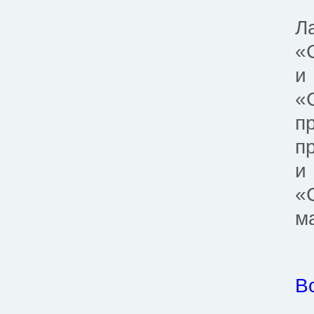
Л
«
и
«
п
п
и
«
м
В